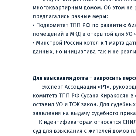
многоквартирным домом. Об этом не р
предлагались разные меры:
• Подкомитет ТПП РФ по развитию би
помещений в МКД в открытой для УО 
• Минстрой России хотел к 1 марта д
данных, но инициатива так и не реал
Для взыскания долга – запросить пер
Эксперт Ассоциации «Р1», руководи
комитета ТПП РФ Сусана Киракосян в
оставил УО и ТСЖ закон. Для судебны
заявления на выдачу судебного приказ
К идентификаторам относятся СНИЛС,
суд для взыскания с жителей домов п