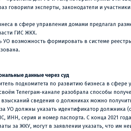
аз говорили эксперты, законодатели и участники
знеса в сфере управления домами предлагал разм
части ГИС ЖКХ.
ать УО возможность формировать в системе реест
изована.
сональные данные через суд
тель подкомитета по развитию бизнеса в сфере
 своём Телеграм-канале разобрала способы получ
х взысканий сведения о должниках можно получить
а УО должны указать идентификатор должника (ст. 
 ИНН, серия и номер паспорта. С конца 2021 год
латы за ЖКУ, могут в заявлении указать, что им 