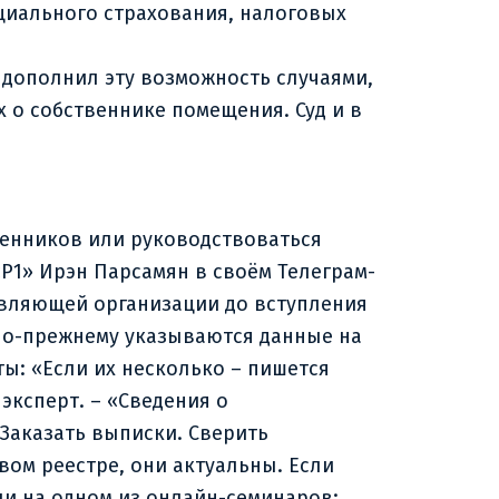
оциального страхования, налоговых
 дополнил эту возможность случаями,
 о собственнике помещения. Суд и в
енников или руководствоваться
«Р1» Ирэн Парсамян в своём Телеграм-
авляющей организации до вступления
 по-прежнему указываются данные на
ы: «Если их несколько – пишется
эксперт. – «Сведения о
Заказать выписки. Сверить
вом реестре, они актуальны. Если
али на одном из онлайн-семинаров: