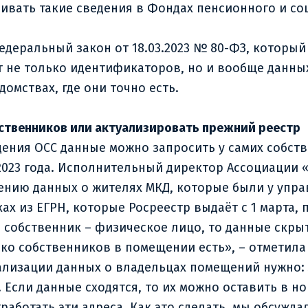
шивать такие сведения в Фондах пенсионного и с
едеральный закон от 18.03.2023 № 80-ФЗ, который
 не только идентификаторов, но и вообще данных
домствах, где они точно есть.
бственников или актуализировать прежний реестр
ния ОСС данные можно запросить у самих собств
2023 года. Исполнительный директор Ассоциации 
ению данных о жителях МКД, которые были у упр
ах из ЕГРН, которые Росреестр выдаёт с 1 марта,
собственник – физическое лицо, то данные скрыт
ько собственников в помещении есть», – отметила 
ализации данных о владельцах помещений нужно: 
Если данные сходятся, то их можно оставить в но
работать эти адреса. Как это сделать, мы обсужд